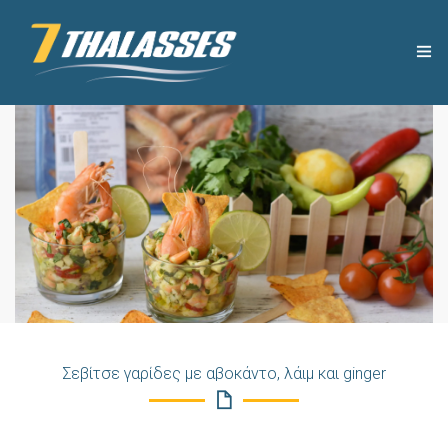
THE COMPANY
USEFUL TIPS
PRODUCTS
RECIPES
OUR NEWS
Σεβίτσε γαρίδες με αβοκάντο, λάιμ και ginger
CONTACT