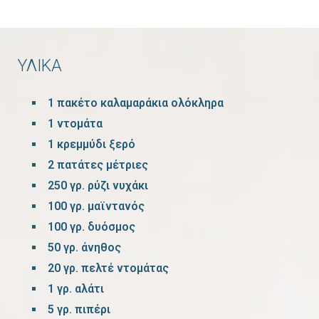
ΥΛΙΚΑ
1 πακέτο καλαμαράκια ολόκληρα
1 ντομάτα
1 κρεμμύδι ξερό
2 πατάτες μέτριες
250 γρ. ρύζι νυχάκι
100 γρ. μαϊντανός
100 γρ. δυόσμος
50 γρ. άνηθος
20 γρ. πελτέ ντομάτας
1 γρ. αλάτι
5 γρ. πιπέρι