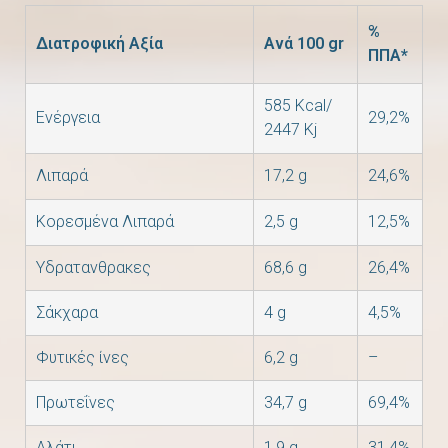
%
Διατροφική Αξία
Ανά 100 gr
ΠΠΑ*
585 Kcal/
Ενέργεια
29,2%
2447 Kj
Λιπαρά
17,2 g
24,6%
Kορεσμένα Λιπαρά
2,5 g
12,5%
Υδρατανθρακες
68,6 g
26,4%
Σάκχαρα
4 g
4,5%
Φυτικές ίνες
6,2 g
–
Πρωτεΐνες
34,7 g
69,4%
Αλάτι
1,9 g
31,4%