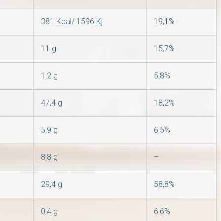
381 Kcal/ 1596 Kj
19,1%
11 g
15,7%
1,2 g
5,8%
47,4 g
18,2%
5,9 g
6,5%
8,8 g
–
29,4 g
58,8%
0,4 g
6,6%