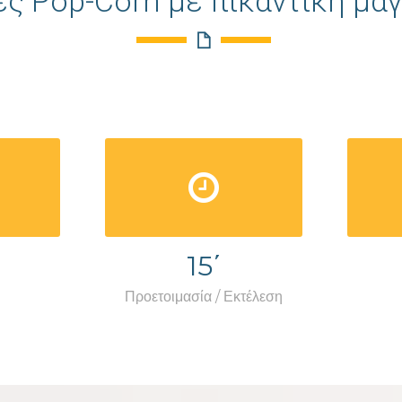
ες Pop-Corn με πικάντικη μα
15΄
Προετοιμασία / Εκτέλεση