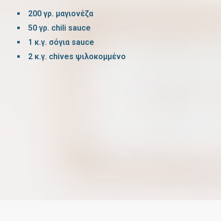
200 γρ. μαγιονέζα
50 γρ. chili sauce
1 κ.γ. σόγια sauce
2 κ.γ. chives ψιλοκομμένο