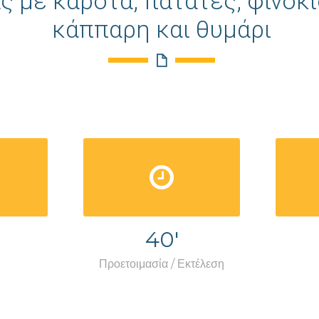
 με καρότα, πατάτες, φινόκι
κάππαρη και θυμάρι
40'
Προετοιμασία / Εκτέλεση