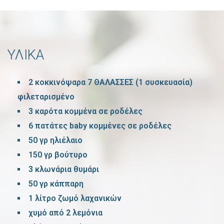
ΥΛΙΚΑ
2 κοκκινόψαρα 7 ΘΑΛΑΣΣΕΣ (1 συσκευασία)
φιλεταρισμένο
3 καρότα κομμένα σε ροδέλες
6 πατάτες baby κομμένες σε ροδέλες
50 γρ ηλιέλαιο
150 γρ βούτυρο
3 κλωνάρια θυμάρι
50 γρ κάππαρη
1 λίτρο ζωμό λαχανικών
χυμό από 2 λεμόνια