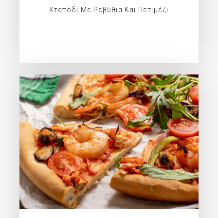
Χταπόδι Με Ρεβύθια Και Πετιμέζι