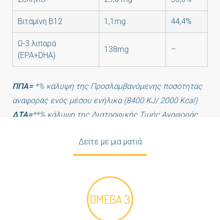
Βιταμίνη Β12
1,1mg
44,4%
Ω-3 λιπαρά
138mg
–
(EPA+DHA)
ΠΠΑ=
*% κάλυψη της Προσλαμβανόμενης ποσότητας
αναφοράς ενός μέσου ενήλικα (8400 KJ/ 2000 Kcal)
ΔΤΑ=
**% κάλυψη της Διατροφικής Τιμής Αναφοράς
Δείτε με μια ματιά