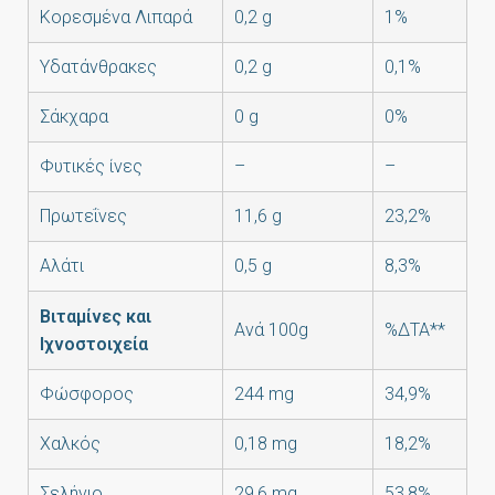
Kορεσμένα Λιπαρά
0,2 g
1%
Υδατάνθρακες
0,2 g
0,1%
Σάκχαρα
0 g
0%
Φυτικές ίνες
–
–
Πρωτεΐνες
11,6 g
23,2%
Αλάτι
0,5 g
8,3%
Βιταμίνες και
Ανά 100g
%ΔΤΑ**
Ιχνοστοιχεία
Φώσφορος
244 mg
34,9%
Χαλκός
0,18 mg
18,2%
Σελήνιο
29,6 mg
53,8%