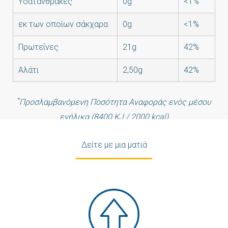
Υδατάνθρακες
0g
<1%
εκ των οποίων σάκχαρα
0g
<1%
Πρωτεΐνες
21g
42%
Αλάτι
2,50g
42%
*
Προσλαμβανόμενη Ποσότητα Αναφοράς ενός μέσου
ενήλικα (8400 KJ / 2000 kcal)
Δείτε με μια ματιά