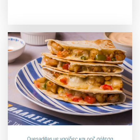
Quesadillas με γαρίδες και ροζ σάλτσα