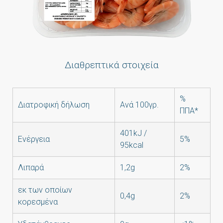
Διαθρεπτικά στοιχεία
%
Διατροφική δήλωση
Ανά 100γρ.
ΠΠΑ*
401kJ /
Ενέργεια
5%
95kcal
Λιπαρά
1,2g
2%
εκ των οποίων
0,4g
2%
κορεσμένα